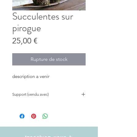
Succulentes sur
pirogue
Prix
25,00 €
Rupture de stock
description a venir
Support (vendu avec)
Leurs petites silhouettes se posent
sur une feuille de coco.
Photo non contractuelle, chaque
plante est différente.