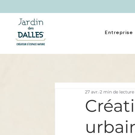
Entreprise
27 avr.
2 min de lecture
Créati
urbai